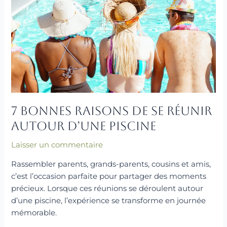
raisons
de
se
réunir
autour
d’une
piscine
7 Bonnes raisons de se réunir
autour d’une piscine
Laisser un commentaire
Rassembler parents, grands-parents, cousins et amis,
c’est l’occasion parfaite pour partager des moments
précieux. Lorsque ces réunions se déroulent autour
d’une piscine, l’expérience se transforme en journée
mémorable.