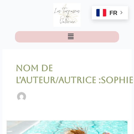
Aller
au
FR
contenu
Menu
Nom de
l’auteur/autrice :sophie
7
Bonnes