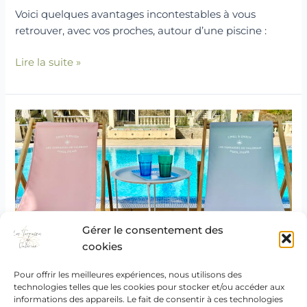
Voici quelques avantages incontestables à vous
retrouver, avec vos proches, autour d’une piscine :
Lire la suite »
Pourquoi
LOUER
UNE
PISCINE
PRIVEE
DANS
LE
Gérer le consentement des
VAR ?
Pourquoi LOUER UNE PISCINE
cookies
PRIVEE DANS LE VAR ?
Pour offrir les meilleures expériences, nous utilisons des
Laisser un commentaire
technologies telles que les cookies pour stocker et/ou accéder aux
informations des appareils. Le fait de consentir à ces technologies